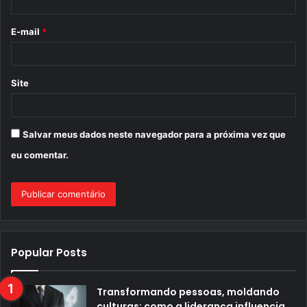
i
o
E-mail
*
*
Site
Salvar meus dados neste navegador para a próxima vez que
eu comentar.
Popular Posts
Transformando pessoas, moldando
culturas: como a liderança influencia