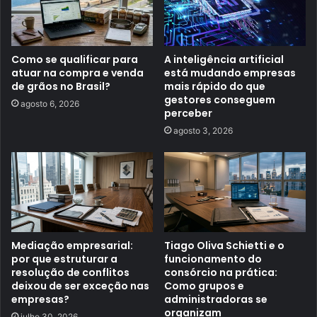
Como se qualificar para
A inteligência artificial
atuar na compra e venda
está mudando empresas
de grãos no Brasil?
mais rápido do que
gestores conseguem
agosto 6, 2026
perceber
agosto 3, 2026
Mediação empresarial:
Tiago Oliva Schietti e o
por que estruturar a
funcionamento do
resolução de conflitos
consórcio na prática:
deixou de ser exceção nas
Como grupos e
empresas?
administradoras se
organizam
julho 30, 2026