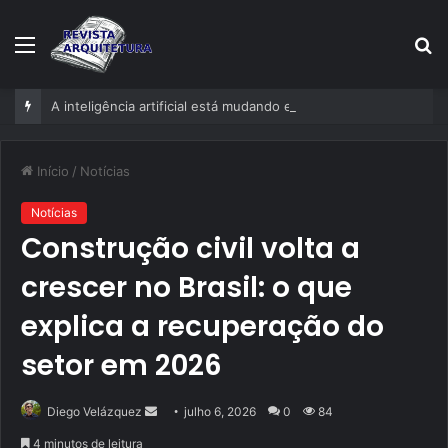
Menu
P
p
A inteligência artificial está mudando empresas mais rápido do que gestores conseguem perceber
Início
/
Notícias
Notícias
Construção civil volta a
crescer no Brasil: o que
explica a recuperação do
setor em 2026
Mande
Diego Velázquez
julho 6, 2026
0
84
um
4 minutos de leitura