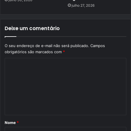
julho 27, 2026
Deixe um comentário
O seu endereço de e-mail não será publicado.
Campos
obrigatórios são marcados com
*
C
o
m
e
n
t
á
Nome
*
r