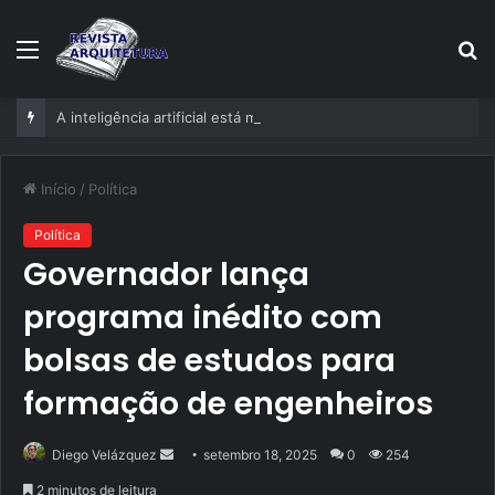
Menu
P
p
A inteligência artificial está mudando empresas mais rápido do que gestores conseguem perceber
Início
/
Política
Política
Governador lança
programa inédito com
bolsas de estudos para
formação de engenheiros
Mande
Diego Velázquez
setembro 18, 2025
0
254
um
2 minutos de leitura