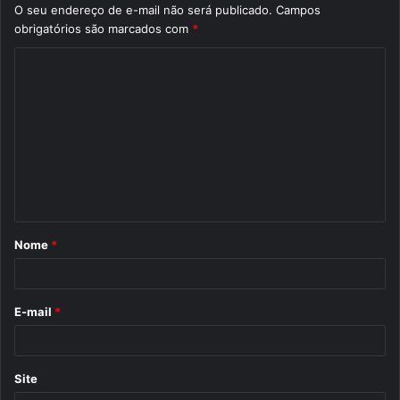
O seu endereço de e-mail não será publicado.
Campos
obrigatórios são marcados com
*
C
o
m
e
n
t
á
Nome
*
r
i
o
E-mail
*
*
Site