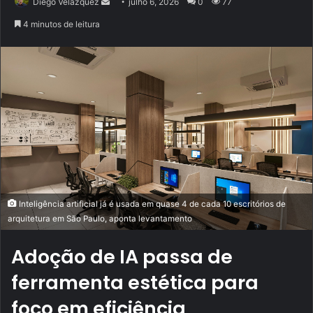
Mande
Diego Velázquez
julho 6, 2026
0
77
um
4 minutos de leitura
e-
mail
Inteligência artificial já é usada em quase 4 de cada 10 escritórios de
arquitetura em São Paulo, aponta levantamento
Adoção de IA passa de
ferramenta estética para
foco em eficiência