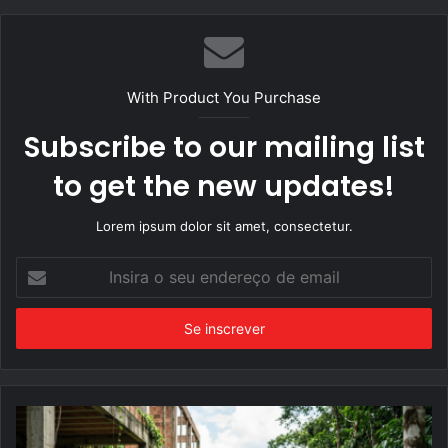
With Product You Purchase
Subscribe to our mailing list
to get the new updates!
Lorem ipsum dolor sit amet, consectetur.
Insira
o
seu
endereço
de
email