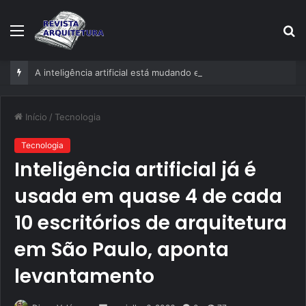
Menu
P
p
A inteligência artificial está mudando empresas mais rápido do que gestores conseguem perceber
Início
/
Tecnologia
Tecnologia
Inteligência artificial já é
usada em quase 4 de cada
10 escritórios de arquitetura
em São Paulo, aponta
levantamento