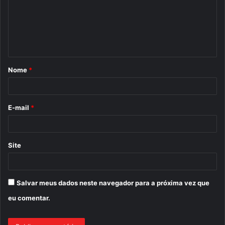
e
n
t
á
Nome
*
r
i
o
E-mail
*
*
Site
Salvar meus dados neste navegador para a próxima vez que
eu comentar.