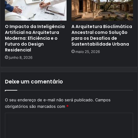
O Impacto da Inteligência
A Arquitetura Bioclimática
Artificial na Arquitetura
Ancestral como Solução
Moderna: Eficiência e o
para os Desafios de
Futuro do Design
Sustentabilidade Urbana
Residencial
maio 25, 2026
junho 8, 2026
Deixe um comentário
O seu endereço de e-mail não será publicado.
Campos
obrigatórios são marcados com
*
C
o
m