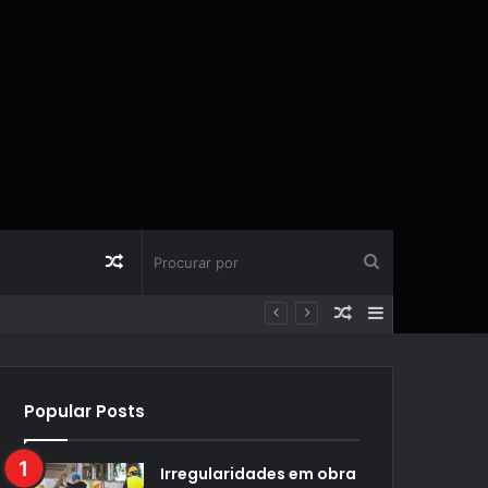
Artigo
Procurar
Artigo
Barra
aleatório
por
aleatório
Lateral
Popular Posts
Irregularidades em obra