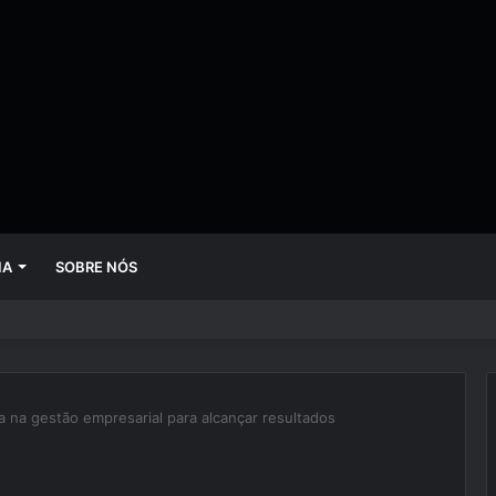
IA
SOBRE NÓS
 mudando empresas mais rápido do que gestores conseguem perceber
a na gestão empresarial para alcançar resultados