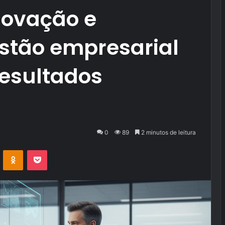
novação e
estão empresarial
resultados
0
89
2 minutos de leitura
VK
OK
Pocket