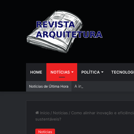
HOME
NOTÍCIAS
POLÍTICA
TECNOLOG
A inteligência artificial está
Notícias de Última Hora
Início
/
Notícias
/
Como alinhar inovação e eficiênci
sustentáveis?
Notícias