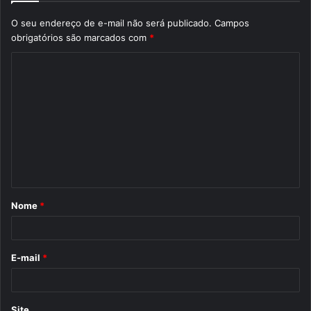
O seu endereço de e-mail não será publicado.
Campos
obrigatórios são marcados com
*
C
o
m
e
n
t
á
Nome
*
r
i
o
E-mail
*
*
Site