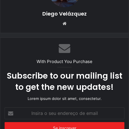
Diego Velázquez
Website
With Product You Purchase
Subscribe to our mailing list
to get the new updates!
Lorem ipsum dolor sit amet, consectetur.
Insira
o
seu
endereço