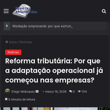
Menu
P
p
Mediação empresarial: por que estruturar a resolução de conflitos deixou de ser exceção nas empresas?
Início
/
Notícias
Notícias
Reforma tributária: Por que
a adaptação operacional já
começou nas empresas?
Mande
Diego Velázquez
março 16, 2026
0
104
um
3 minutos de leitura
e-
mail