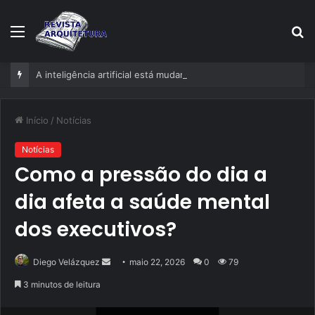
Menu
P
p
A inteligência artificial está mudando empresas mais rápido do que gestores conseguem perceber
Início
/
Notícias
Notícias
Como a pressão do dia a
dia afeta a saúde mental
dos executivos?
Mande
Diego Velázquez
maio 22, 2026
0
79
um
3 minutos de leitura
e-
mail