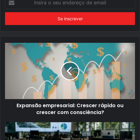
o
seu
endereço
de
email
Expansão empresarial: Crescer rápido ou
crescer com consciência?