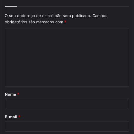
O seu endereço de e-mail não será publicado.
Campos
obrigatórios são marcados com
*
C
o
m
e
n
t
á
Nome
*
r
i
o
E-mail
*
*