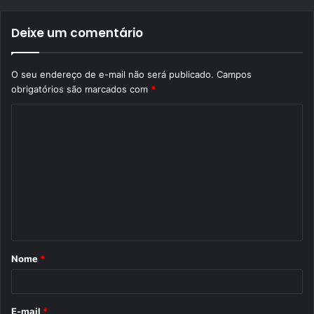
Deixe um comentário
O seu endereço de e-mail não será publicado.
Campos
obrigatórios são marcados com
*
C
o
m
e
n
t
á
Nome
*
r
i
o
E-mail
*