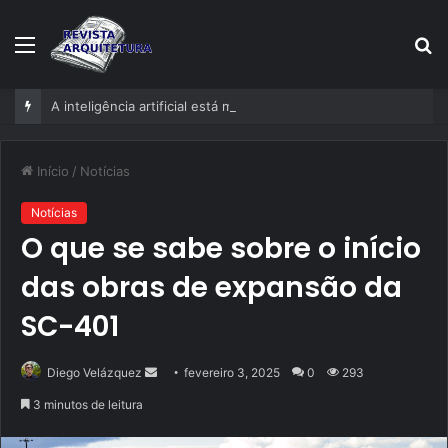
Menu
P
p
A inteligência artificial está mudando empresas mais rápido do que gestores conseguem perceber
Início
/
Notícias
Notícias
O que se sabe sobre o início
das obras de expansão da
SC-401
Mande
Diego Velázquez
fevereiro 3, 2025
0
293
um
3 minutos de leitura
e-
mail