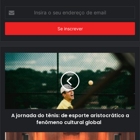
Insira
o
seu
endereço
de
email
A jornada do tênis: de esporte aristocrático a
fenômeno cultural global