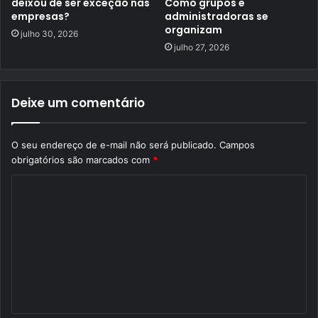
deixou de ser exceção nas
Como grupos e
empresas?
administradoras se
organizam
julho 30, 2026
julho 27, 2026
Deixe um comentário
O seu endereço de e-mail não será publicado.
Campos
obrigatórios são marcados com
*
C
o
m
e
n
t
á