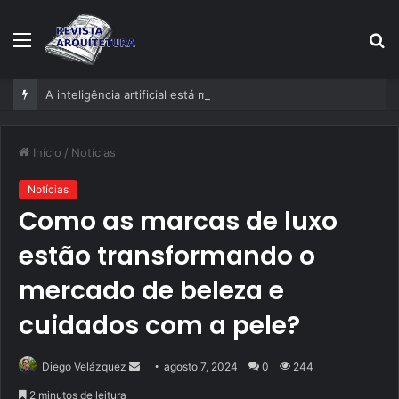
Menu
P
p
A inteligência artificial está mudando empresas mais rápido do que gestores conseguem perceber
Início
/
Notícias
Notícias
Como as marcas de luxo
estão transformando o
mercado de beleza e
cuidados com a pele?
Mande
Diego Velázquez
agosto 7, 2024
0
244
um
2 minutos de leitura