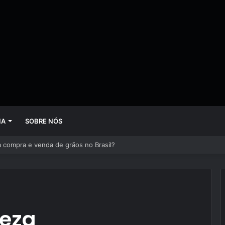
IA
SOBRE NÓS
 mudando empresas mais rápido do que gestores conseguem perceber
leza