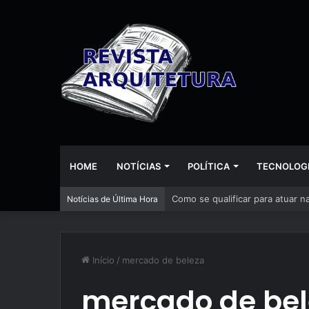
HOME
NOTÍCIAS
POLÍTICA
TECNOLOG
A inteligência artificial está
Notícias de Última Hora
Início
/
mercado de beleza
mercado de be