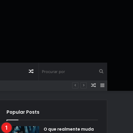
Artigo
Procurar
Artigo
Barra
aleatório
por
aleatório
Lateral
Popular Posts
O que realmente muda