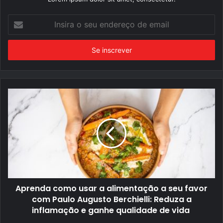
Insira
o
seu
endereço
de
email
Aprenda como usar a alimentação a seu favor
com Paulo Augusto Berchielli: Reduza a
inflamação e ganhe qualidade de vida