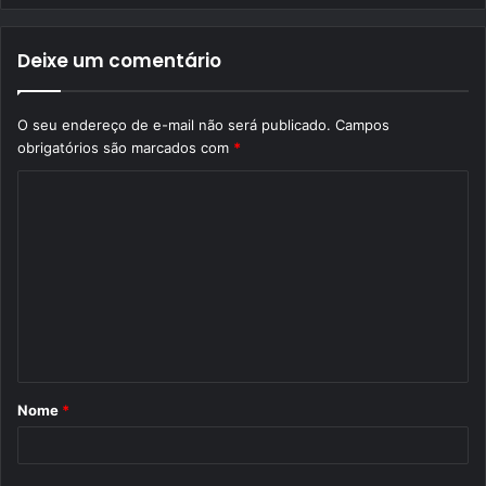
Deixe um comentário
O seu endereço de e-mail não será publicado.
Campos
obrigatórios são marcados com
*
C
o
m
e
n
t
á
Nome
*
r
i
o