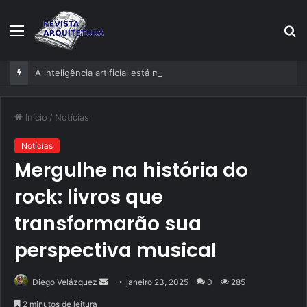
Menu
P
p
A inteligência artificial está mudando empresas mais rápido do que gestores conseguem perceber
Início
/
Notícias
Notícias
Mergulhe na história do
rock: livros que
transformarão sua
perspectiva musical
Mande
Diego Velázquez
janeiro 23, 2025
0
285
um
2 minutos de leitura