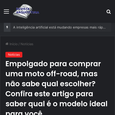
Menu
P
p
A inteligência artificial está mudando empresas mais rápido do que gestores conseguem perceber
Início
/
Notícias
Notícias
Empolgado para comprar
uma moto off-road, mas
não sabe qual escolher?
Confira este artigo para
saber qual é o modelo ideal
para você