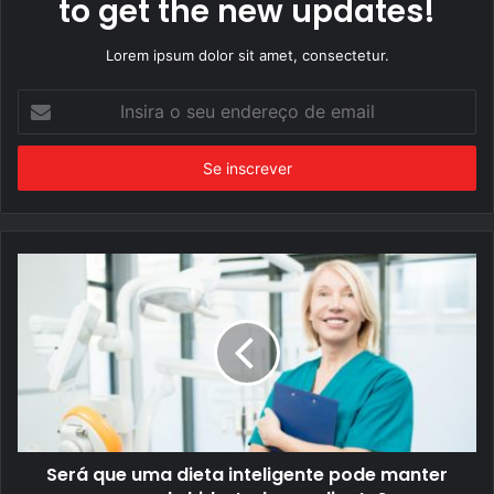
to get the new updates!
Lorem ipsum dolor sit amet, consectetur.
Insira
o
seu
endereço
de
email
Será que uma dieta inteligente pode manter