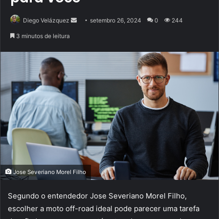
Mande
Diego Velázquez
setembro 26, 2024
0
244
um
3 minutos de leitura
e-
mail
Jose Severiano Morel Filho
Segundo o entendedor Jose Severiano Morel Filho,
escolher a moto off-road ideal pode parecer uma tarefa