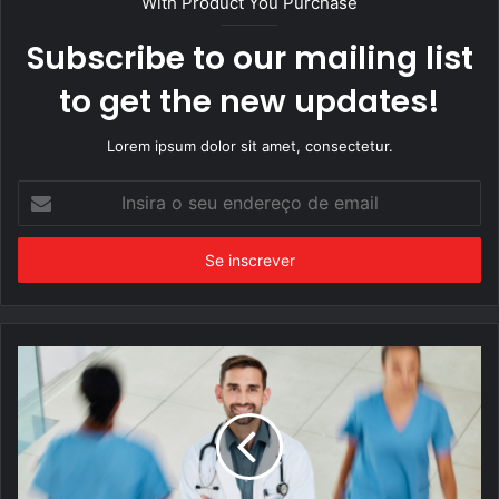
With Product You Purchase
Subscribe to our mailing list
to get the new updates!
Lorem ipsum dolor sit amet, consectetur.
Insira
o
seu
endereço
de
email