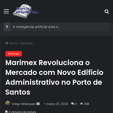
Menu
P
p
A inteligência artificial está mudando empresas mais rápido do que gestores conseguem perceber
Início
/
Notícias
Notícias
Marimex Revoluciona o
Mercado com Novo Edifício
Administrativo no Porto de
Santos
Mande
Diego Velázquez
março 27, 2025
0
268
um
3 minutos de leitura