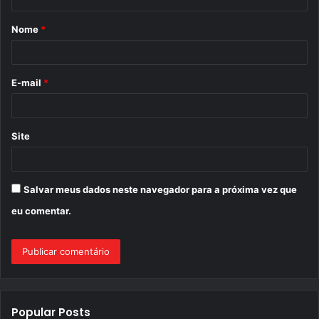
á
Nome
*
r
i
o
E-mail
*
*
Site
Salvar meus dados neste navegador para a próxima vez que
eu comentar.
Popular Posts