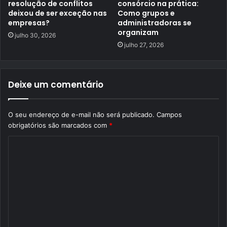
resolução de conflitos
consórcio na prática:
deixou de ser exceção nas
Como grupos e
empresas?
administradoras se
organizam
julho 30, 2026
julho 27, 2026
Deixe um comentário
O seu endereço de e-mail não será publicado.
Campos
obrigatórios são marcados com
*
C
o
m
e
n
t