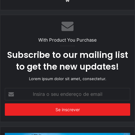
With Product You Purchase
Subscribe to our mailing list
to get the new updates!
Lorem ipsum dolor sit amet, consectetur.
Insira
o
seu
endereço
de
email