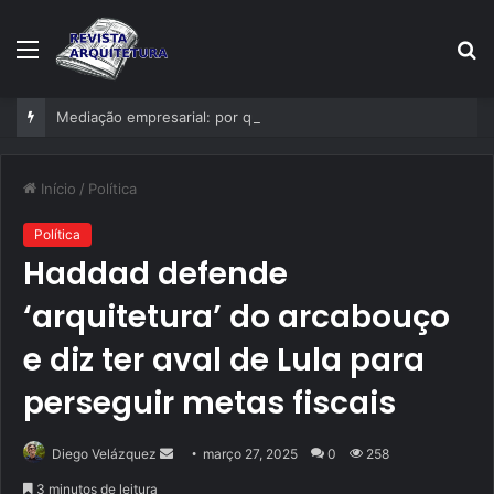
Menu
P
p
Mediação empresarial: por que estruturar a resolução de conflitos deixou de ser exceção nas empresas?
Início
/
Política
Política
Haddad defende
‘arquitetura’ do arcabouço
e diz ter aval de Lula para
perseguir metas fiscais
Mande
Diego Velázquez
março 27, 2025
0
258
um
3 minutos de leitura