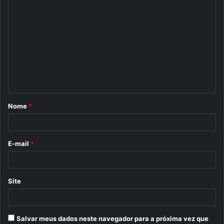
C
o
m
e
n
t
á
Nome
*
r
i
o
E-mail
*
*
Site
Salvar meus dados neste navegador para a próxima vez que