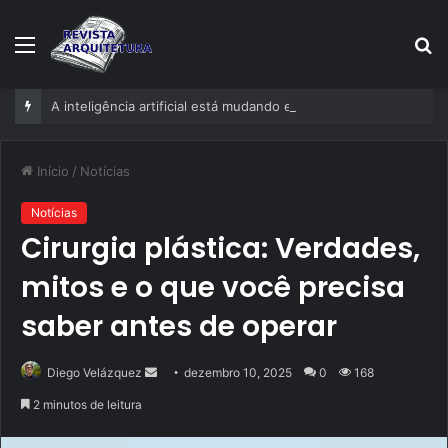
Menu
P
p
A inteligência artificial está mudando empresas mais rápido do que gestores conseguem perceber
Início
/
Notícias
Notícias
Cirurgia plástica: Verdades,
mitos e o que você precisa
saber antes de operar
Mande
Diego Velázquez
dezembro 10, 2025
0
168
um
2 minutos de leitura
e-
mail