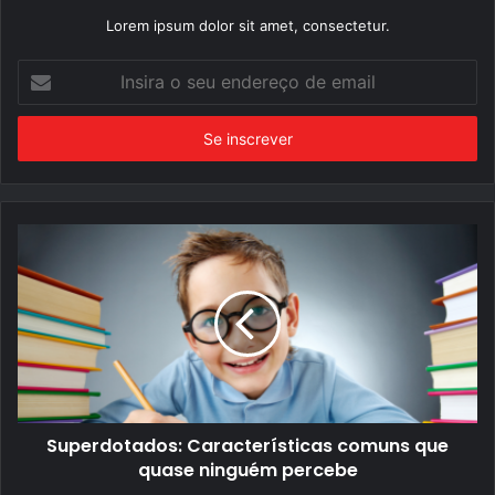
Lorem ipsum dolor sit amet, consectetur.
Insira
o
seu
endereço
de
email
Superdotados: Características comuns que
quase ninguém percebe