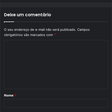
Deixe um comentário
O seu endereço de e-mail não será publicado.
Campos
obrigatórios são marcados com
*
C
o
m
e
n
t
á
Nome
*
r
i
o