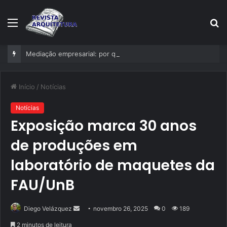
Menu
P
p
Mediação empresarial: por que estruturar a resolução de conflitos deixou de ser exceção nas empresas?
Início
/
Notícias
Notícias
Exposição marca 30 anos
de produções em
laboratório de maquetes da
FAU/UnB
Mande
Diego Velázquez
novembro 26, 2025
0
189
um
2 minutos de leitura