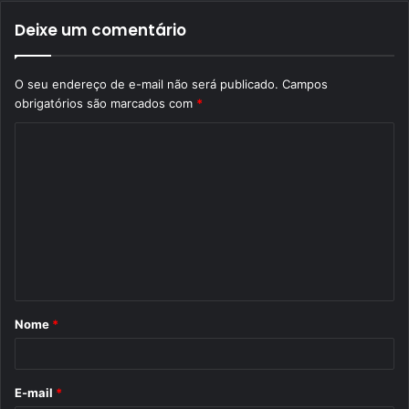
Deixe um comentário
O seu endereço de e-mail não será publicado.
Campos
obrigatórios são marcados com
*
C
o
m
e
n
t
á
Nome
*
r
i
o
E-mail
*