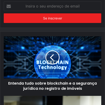
Insira
o
seu
endereço
de
email
Entenda tudo sobre blockchain e a segurança
jurídica no registro de imóveis