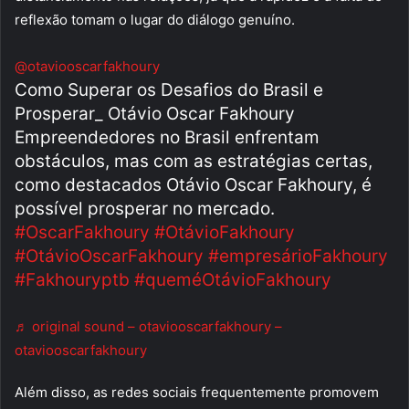
reflexão tomam o lugar do diálogo genuíno.
@otaviooscarfakhoury
Como Superar os Desafios do Brasil e
Prosperar_ Otávio Oscar Fakhoury
Empreendedores no Brasil enfrentam
obstáculos, mas com as estratégias certas,
como destacados Otávio Oscar Fakhoury, é
possível prosperar no mercado.
#OscarFakhoury
#OtávioFakhoury
#OtávioOscarFakhoury
#empresárioFakhoury
#Fakhouryptb
#queméOtávioFakhoury
♬ original sound – otaviooscarfakhoury –
otaviooscarfakhoury
Além disso, as redes sociais frequentemente promovem