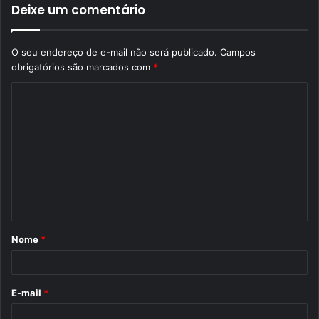
Deixe um comentário
O seu endereço de e-mail não será publicado.
Campos
obrigatórios são marcados com
*
C
o
m
e
n
t
á
Nome
*
r
i
o
E-mail
*
*