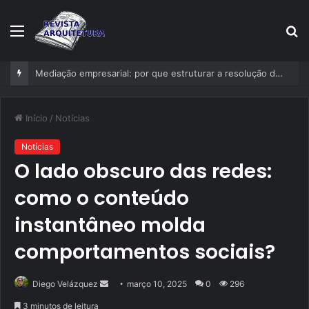
Menu
P
p
Mediação empresarial: por que estruturar a resolução de conflitos deixou de ser exceção nas empresas?
Início
/
Notícias
Notícias
O lado obscuro das redes:
como o conteúdo
instantâneo molda
comportamentos sociais?
Mande
Diego Velázquez
março 10, 2025
0
296
um
3 minutos de leitura