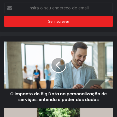
Insira
o
seu
endereço
de
email
O impacto do Big Data na personalização de
serviços: entenda o poder dos dados