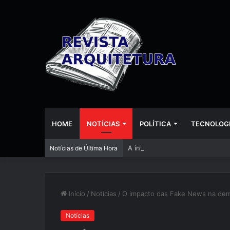
HOME
NOTÍCIAS
POLÍTICA
TECNOLOG
A inteligência artificial está
Notícias de Última Hora
Início
/
Notícias
/
O impacto das Fake News na demo
Notícias