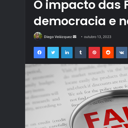
O impacto das 
democracia e n
Mande
Diego Velázquez
outubro 13, 2023
um
Facebook
Twitter
Linkedin
Tumblr
Pinterest
Reddit
e-
mail