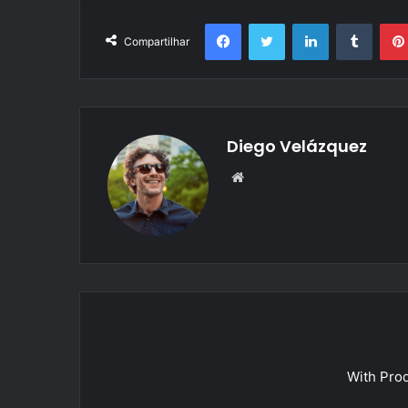
Facebook
Twitter
Linkedin
Tumbl
Compartilhar
Diego Velázquez
Website
With Pro