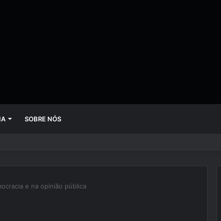
IA
SOBRE NÓS
 mudando empresas mais rápido do que gestores conseguem perceber
cracia e na opinião pública