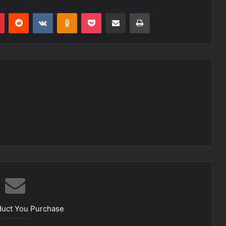
r
Pinterest
Reddit
VK
OK
Pocket
Compartilhar via e-mail
Imprimir
duct You Purchase