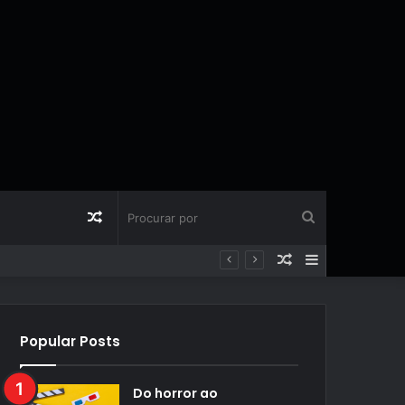
Artigo
Procurar
Artigo
Barra
aleatório
por
aleatório
Lateral
Popular Posts
Do horror ao