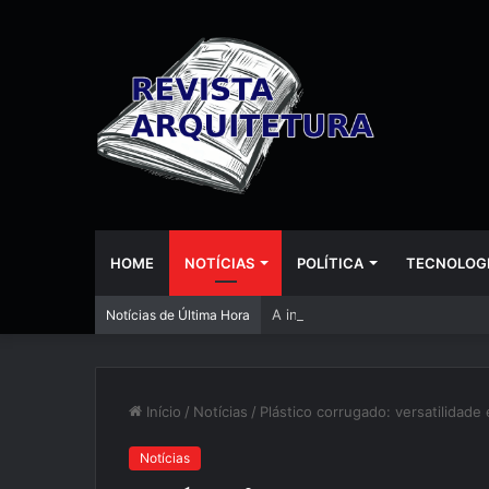
HOME
NOTÍCIAS
POLÍTICA
TECNOLOG
A inteligência artificial está
Notícias de Última Hora
Início
/
Notícias
/
Plástico corrugado: versatilidade 
Notícias