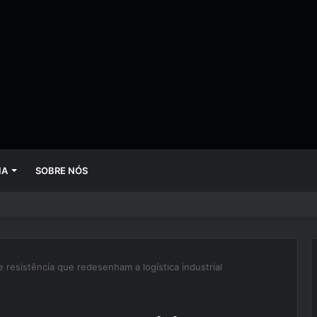
IA
SOBRE NÓS
 mudando empresas mais rápido do que gestores conseguem perceber
e resistência que redesenham a logística industrial