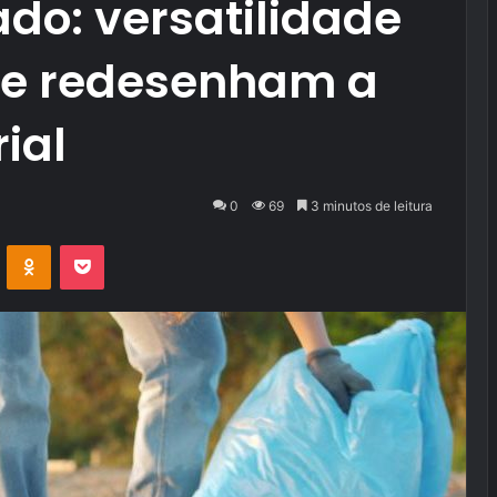
ado: versatilidade
que redesenham a
rial
0
69
3 minutos de leitura
VK
OK
Pocket