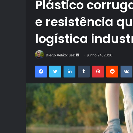
Plástico corrug
e resistência 
logística indust
Mande
Diego Velázquez
junho 24, 2026
um
Facebook
Twitter
Linkedin
Tumblr
Pinterest
Reddit
e-
mail