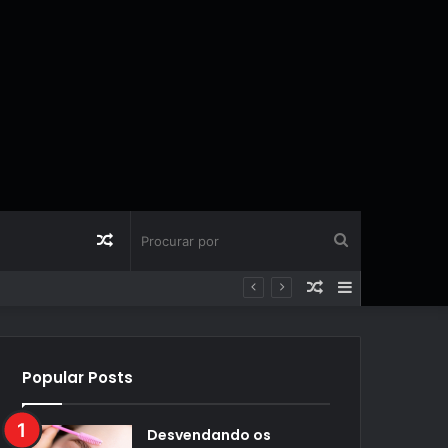
Artigo
Procurar
Artigo
Barra
aleatório
por
aleatório
Lateral
Popular Posts
Desvendando os