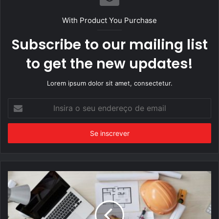
With Product You Purchase
Subscribe to our mailing list
to get the new updates!
Lorem ipsum dolor sit amet, consectetur.
Insira
o
seu
endereço
de
email