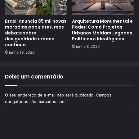
Brasil anuncia 85 mil novas
Arquitetura Monumental e
moradias populares, mas
Poder: Como Projetos
debate sobre
Urbanos Moldam Legados
desigualdade urbana
Políticos e Ideológicos
continua
junho 8, 2026
junho 19, 2026
Deixe um comentário
O seu endereço de e-mail não será publicado.
Campos
obrigatórios são marcados com
*
C
o
m