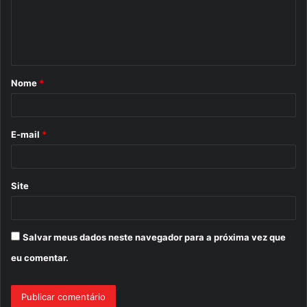
e
n
t
á
Nome
*
r
i
o
E-mail
*
*
Site
Salvar meus dados neste navegador para a próxima vez que
eu comentar.