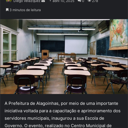
Mande
Diego Velázquez
abril 10, 2025
0
278
um
3 minutos de leitura
e-
mail
A Prefeitura de Alagoinhas, por meio de uma importante
iniciativa voltada para a capacitação e aprimoramento dos
servidores municipais, inaugurou a sua Escola de
Governo. O evento, realizado no Centro Municipal de