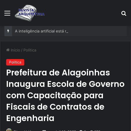
Menu
P
p
A inteligência artificial está mudando empresas mais rápido do que gestores conseguem perceber
Início
/
Política
Política
Prefeitura de Alagoinhas
Inaugura Escola de Governo
com Capacitação para
Fiscais de Contratos de
Engenharia