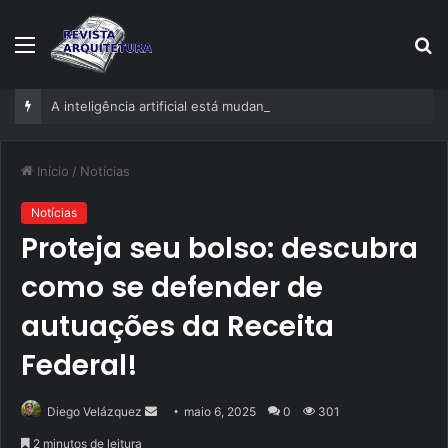
Menu
P
p
A inteligência artificial está mudando empresas mais rápido do que gestores conseguem perceber
Início
/
Notícias
Notícias
Proteja seu bolso: descubra
como se defender de
autuações da Receita
Federal!
Mande
Diego Velázquez
maio 6, 2025
0
301
um
2 minutos de leitura