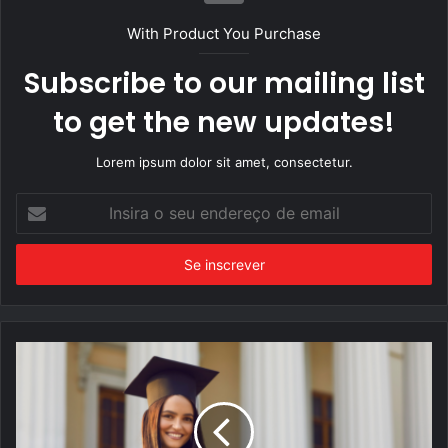
With Product You Purchase
Subscribe to our mailing list
to get the new updates!
Lorem ipsum dolor sit amet, consectetur.
Insira
o
seu
endereço
de
email