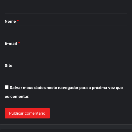
t
á
Nome
*
r
i
o
E-mail
*
*
Site
Salvar meus dados neste navegador para a próxima vez que
eu comentar.