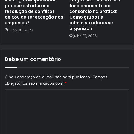
por que estruturar a
funcionamento do
resolução de conflitos
consórcio na prática:
deixou de ser exceção nas
Como grupos e
empresas?
administradoras se
organizam
julho 30, 2026
julho 27, 2026
Deixe um comentário
O seu endereço de e-mail não será publicado.
Campos
obrigatórios são marcados com
*
C
o
m
e
n