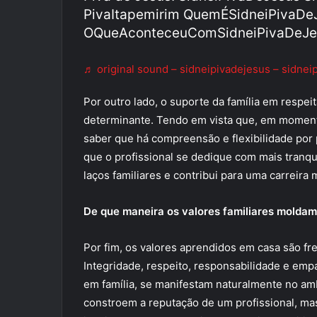
PivaItapemirim QuemÉSidneiPivaDe
OQueAconteceuComSidneiPivaDeJe
♬ original sound – sidneipivadejesus – sidnei
Por outro lado, o suporte da família em respe
determinante. Tendo em vista que, em momento
saber que há compreensão e flexibilidade por 
que o profissional se dedique com mais tranqu
laços familiares e contribui para uma carreira m
De que maneira os valores familiares molda
Por fim, os valores aprendidos em casa são fr
Integridade, respeito, responsabilidade e empa
em família, se manifestam naturalmente no amb
constroem a reputação de um profissional, ma