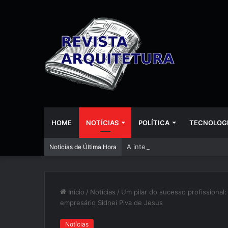
HOME
NOTÍCIAS
POLÍTICA
TECNOLOG
A inteligência artificial está
Notícias de Última Hora
Início
/
Notícias
/
Um pilar do sucesso profissional: 
empresário Sidnei Piva de Jesus
Notícias