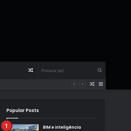
Artigo
Procurar
Artigo
Barra
aleatório
por
aleatório
Lateral
Popular Posts
BIM e inteligência