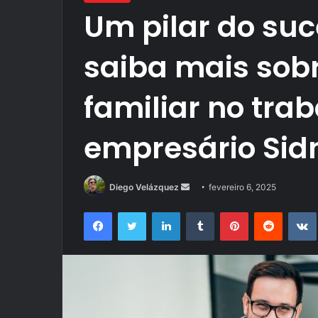
Um pilar do suc
saiba mais sobr
familiar no tra
empresário Sidn
Mande
Diego Velázquez
fevereiro 6, 2025
um
Facebook
Twitter
Linkedin
Tumblr
Pinterest
Reddit
e-
mail