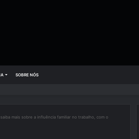
IA
SOBRE NÓS
 mudando empresas mais rápido do que gestores conseguem perceber
saiba mais sobre a influência familiar no trabalho, com o