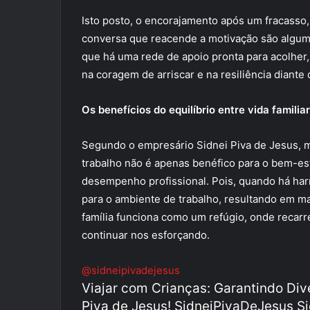
Isto posto, o encorajamento após um fracass
conversa que reacende a motivação são algumas
que há uma rede de apoio pronta para acolher,
na coragem de arriscar e na resiliência diante 
Os benefícios do equilíbrio entre vida familiar
Segundo o empresário Sidnei Piva de Jesus, ma
trabalho não é apenas benéfico para o bem-es
desempenho profissional. Pois, quando há har
para o ambiente de trabalho, resultando em ma
família funciona como um refúgio, onde reca
continuar nos esforçando.
@sidneipivadejesus
Viajar com Crianças: Garantindo Di
Piva de Jesus! SidneiPivaDeJesus Si