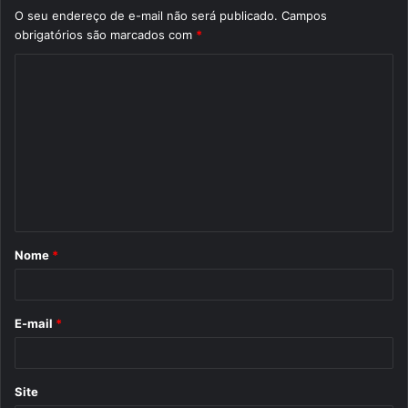
O seu endereço de e-mail não será publicado.
Campos
obrigatórios são marcados com
*
C
o
m
e
n
t
á
Nome
*
r
i
o
E-mail
*
*
Site