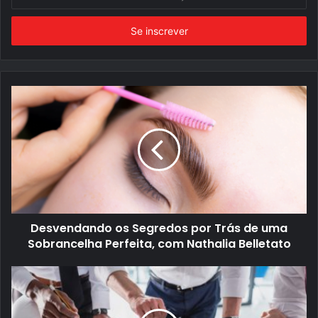
o
seu
endereço
de
email
Desvendando os Segredos por Trás de uma
Sobrancelha Perfeita, com Nathalia Belletato