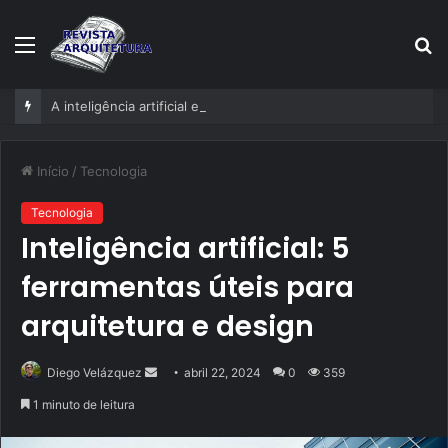
Menu
P
p
A inteligência artificial está mudando empresas mais rápido do que gestores conseguem perceber
Início
/
Tecnologia
Tecnologia
Inteligência artificial: 5
ferramentas úteis para
arquitetura e design
Mande
Diego Velázquez
abril 22, 2024
0
359
um
1 minuto de leitura
e-
mail