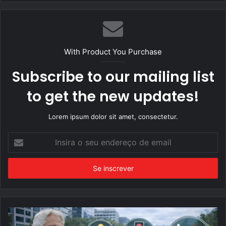
With Product You Purchase
Subscribe to our mailing list
to get the new updates!
Lorem ipsum dolor sit amet, consectetur.
Insira
o
seu
endereço
de
email