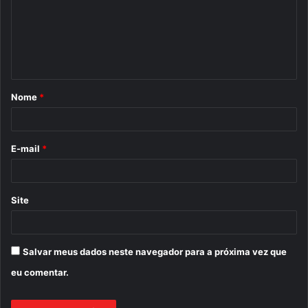
e
n
t
á
Nome
*
r
i
o
E-mail
*
*
Site
Salvar meus dados neste navegador para a próxima vez que
eu comentar.