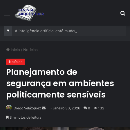
Menu
P
p
A inteligência artificial está mudando empresas mais rápido do que gestores conseguem perceber
Início
/
Notícias
Notícias
Planejamento de
segurança em ambientes
politicamente sensíveis
Mande
Diego Velázquez
janeiro 30, 2026
0
132
um
3 minutos de leitura
e-
mail