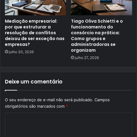
Mediação empresarial:
Tiago Oliva Schietti e o
por que estruturar a
funcionamento do
resolução de conflitos
consórcio na prática:
deixou de ser exceção nas
Como grupos e
empresas?
administradoras se
organizam
julho 30, 2026
julho 27, 2026
Deixe um comentário
O seu endereço de e-mail não será publicado.
Campos
obrigatórios são marcados com
*
C
o
m