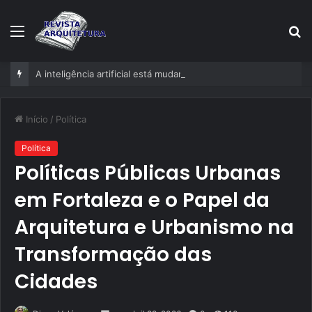
Menu
P
p
A inteligência artificial está mudando empresas mais rápido do que gestores conseguem perceber
Início
/
Política
Política
Políticas Públicas Urbanas
em Fortaleza e o Papel da
Arquitetura e Urbanismo na
Transformação das
Cidades