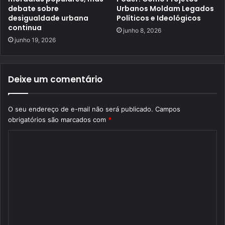
debate sobre
Urbanos Moldam Legados
desigualdade urbana
Políticos e Ideológicos
continua
junho 8, 2026
junho 19, 2026
Deixe um comentário
O seu endereço de e-mail não será publicado.
Campos
obrigatórios são marcados com
*
C
o
m
e
n
t