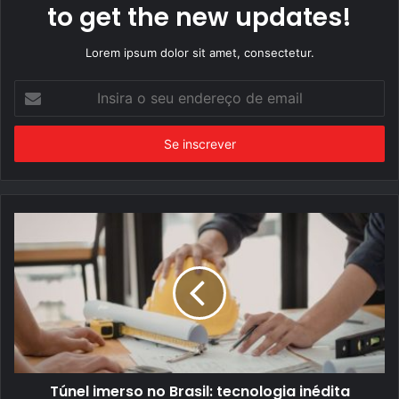
to get the new updates!
Lorem ipsum dolor sit amet, consectetur.
Insira
o
seu
endereço
de
email
Túnel imerso no Brasil: tecnologia inédita