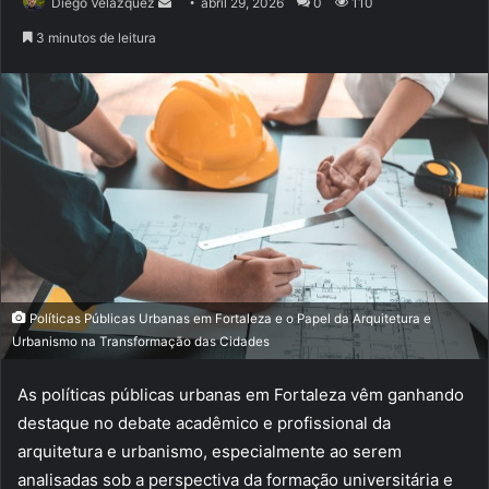
Mande
Diego Velázquez
abril 29, 2026
0
110
um
3 minutos de leitura
e-
mail
Políticas Públicas Urbanas em Fortaleza e o Papel da Arquitetura e
Urbanismo na Transformação das Cidades
As políticas públicas urbanas em Fortaleza vêm ganhando
destaque no debate acadêmico e profissional da
arquitetura e urbanismo, especialmente ao serem
analisadas sob a perspectiva da formação universitária e