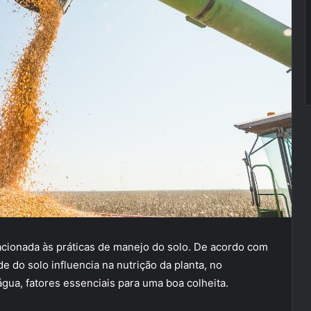
acionada às práticas de manejo do solo. De acordo com
e do solo influencia na nutrição da planta, no
gua, fatores essenciais para uma boa colheita.