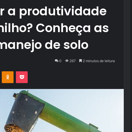
 a produtividade
milho? Conheça as
manejo de solo
0
267
2 minutos de leitura
VK
OK
Pocket