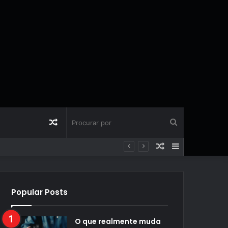
Artigo
Procurar
Artigo
Barra
aleatório
por
aleatório
Lateral
Popular Posts
O que realmente muda