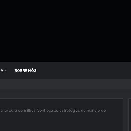
IA
SOBRE NÓS
 mudando empresas mais rápido do que gestores conseguem perceber
a lavoura de milho? Conheça as estratégias de manejo de