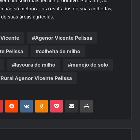
em um solo mais fértil e produtivo. Portanto, ao
em não só melhorar os resultados de suas colheitas,
de suas áreas agrícolas.
Vicente
Agenor Vicente Pelissa
te Pelissa
colheita de milho
lavoura de milho
manejo de solo
 Rural Agenor Vicente Pelissa
r
Pinterest
Reddit
VK
OK
Pocket
Compartilhar via e-mail
Imprimir