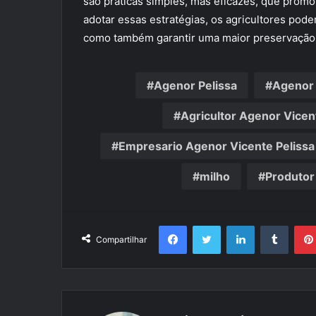
são práticas simples, mas eficazes, que promov
adotar essas estratégias, os agricultores pod
como também garantir uma maior preservação 
Agenor Pelissa
Agenor 
Agricultor Agenor Vicen
Empresario Agenor Vicente Pelissa
milho
Produtor
Facebook
Twitter
Linkedin
Tumbl
Compartilhar