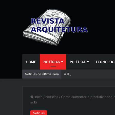
HOME
NOTÍCIAS
POLÍTICA
TECNOLOG
A inteligência artificial está
Notícias de Última Hora
Início
/
Notícias
/
Como aumentar a produtividade d
solo
Notícias