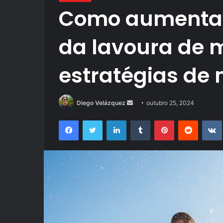
Como aumentar
da lavoura de 
estratégias de 
Mande
Diego Velázquez
outubro 25, 2024
um
Facebook
Twitter
Linkedin
Tumblr
Pinterest
Reddit
e-
mail