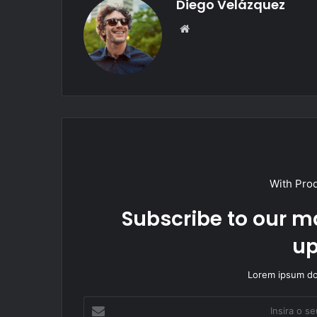
Diego Velázquez
Website
With Pro
Subscribe to our ma
up
Lorem ipsum dol
Insira